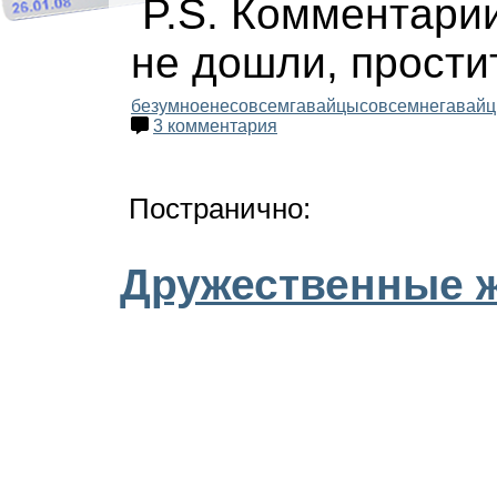
P.S. Комментарии
не дошли, простит
безумное
несовсемгавайцы
совсемнегавай
3 комментария
Постранично:
Дружественные 