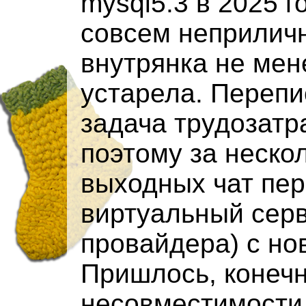
mysql5.3 в 2025 г
совсем неприличн
внутрянка не мен
устарела. Перепи
задача трудозатр
поэтому за неско
выходных чат пер
виртуальный серв
провайдера) с но
Пришлось, конечн
несовместимости