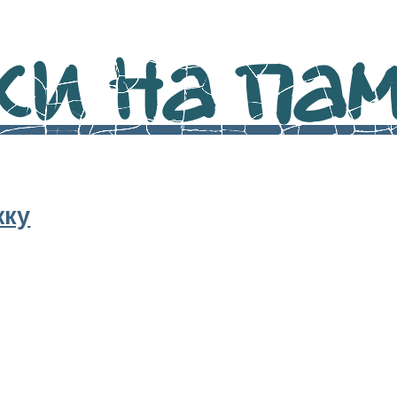
и на памя
жку