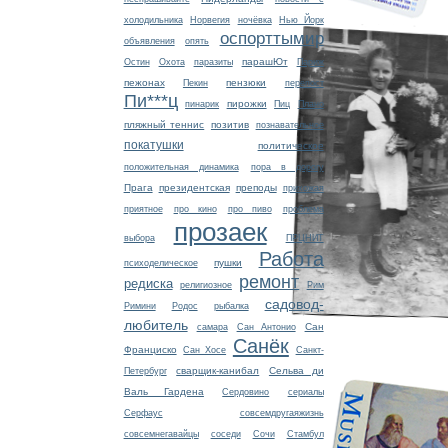
холодильника
Норвегия
ночёвка
Нью Йорк
оспорттымир
объявления
опять
парашЮт
Остин
Охота
паразиты
Париж
пежонах
пензюки
Пекин
перепост
Пи***ц
пирожки
пинарик
Пиц
Плано
пляжный теннис
позитив
познавательное
покатушки
политическое
положительная динамика
пора в дорогу
Прага
президентская
преподы
прихожая
приятное
про кино
про пиво
проблема
прозаек
выбора
ПРЦНИТ
Работа
пушки
психоделическое
ремонт
редиска
религиозное
Рим
садовод-
Римини
Родос
рыбалка
любитель
Сан
самара
Сан Антонио
Санёк
Франциско
Сан Хосе
Санкт-
сварщик-канибал
Сельва ди
Петербург
Валь Гардена
Сердовино
сериалы
Серфаус
совсемдругаяжизнь
совсемнегавайцы
соседи
Сочи
Стамбул