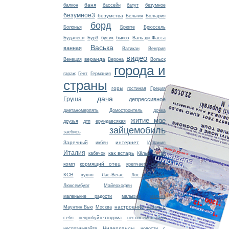
баня
балкон
бассейн
батут
безумное
безумное3
безумства
Бельгия
Болгария
борд
Болонья
Брюгге
Брюссель
Будапешт
Бур3
бусик
былоэ
Валь ди Фасса
Васька
ванная
Ватикан
Венгрия
видео
веранда
Венеция
Верона
Вольск
города и
гараж
Гент
Германия
страны
горы
гостиная
Греция
дача
Груша
депрессивное
диетаномерпять
Домостроитель
дочка
житие мое
друзья
дтп
ерундавсякая
зайцемобиль
заебись
Заречный
интернет
икбен
Испания
Италия
как встарь
кабачок
Кёльн
Китай
комп
кормящий отец
крепчает
крутец
КСВ
кухня
Лас-Вегас
Лос Анжелес
Люксембург
Майерхофен
Майорка
маленькие радости
малыхин
маська
настроение
Маунтин Вью
Москва
начать с
себя
непробуйтеэтодома
несовсемгавайцы
Нидерланды
неспрашивайте
новости с