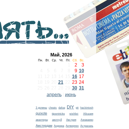
ть...
Май, 2026
Пн.
Вт.
Ср.
Чт.
Пт.
Сб.
Вс.
1
2
3
4
5
6
7
8
9
10
11
12
13
14
15
16
17
18
19
20
21
22
23
24
25
26
27
28
29
30
31
апрель
|
июнь
DIY
3 долины
cheats
dafuq
git
hackintosh
quixote
tipsntricks
wishlist
Абхазия
авантюры
авотхуй
Австрия
Азнакаево
Амстердам
Андорра
Антверпен
Астрахань