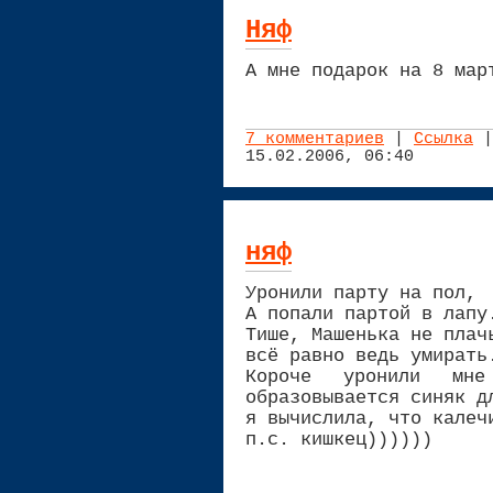
Няф
А мне подарок на 8 мар
7 комментариев
|
Ссылка
|
15.02.2006, 06:40
няф
Уронили парту на пол,
А попали партой в лапу
Тише, Машенька не плач
всё равно ведь умирать
Короче уронили мн
образовывается синяк д
я вычислила, что калеч
п.с. кишкец))))))