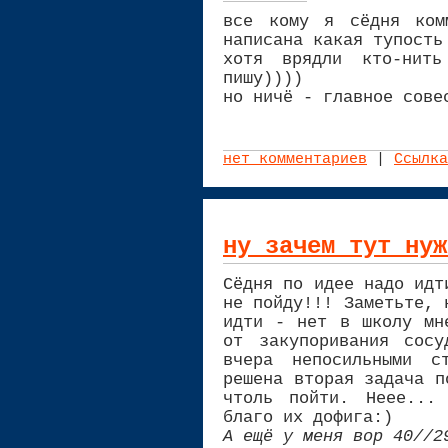
все кому я сёдня ком
написана какая тупость
хотя врядли кто-нит
пишу))))
но ничё - главное сове
нет комментариев
|
Ссылка
ну зачем тут нуж
Сёдня по идее надо идт
не пойду!!! Заметьте, 
идти - нет в школу мн
от закупоривания сосу
вчера непосильными с
решена вторая задача п
чтоль пойти. Неее...
благо их дофига:)
А ещё у меня вор 40//2