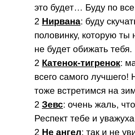
это будет… Буду по все
2
Нирвана
: буду скуча
половинку, которую ты 
не будет обижать тебя.
2
Катенок-тигренок
: м
всего самого лучшего! 
тоже встретимся на зи
2
Зевс
: очень жаль, чт
Респект тебе и уважуха
2
Не ангел
: так и не у