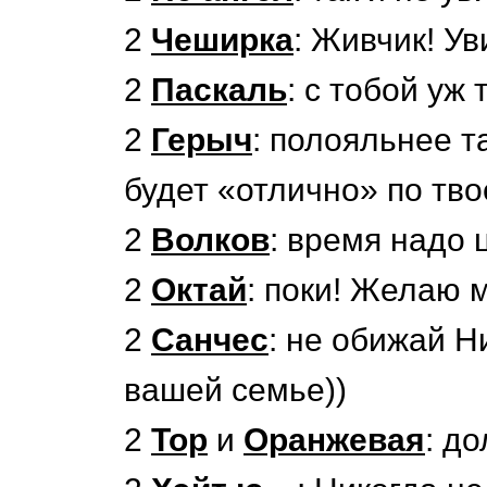
2
Чеширка
: Живчик! У
2
Паскаль
: с тобой уж
2
Герыч
: полояльнее т
будет «отлично» по тво
2
Волков
: время надо
2
Октай
: поки! Желаю 
2
Санчес
: не обижай Н
вашей семье))
2
Тор
и
Оранжевая
: д