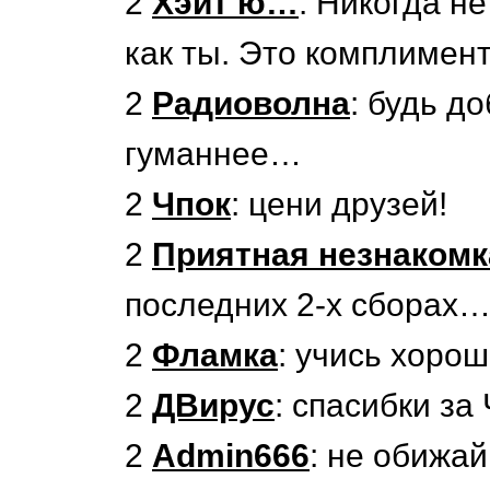
2
Хэйт ю…
: Никогда н
как ты. Это комплимент
2
Радиоволна
: будь д
гуманнее…
2
Чпок
: цени друзей!
2
Приятная незнакомк
последних 2-х сборах
2
Фламка
: учись хорош
2
ДВирус
: спасибки за
2
Admin666
: не обижа