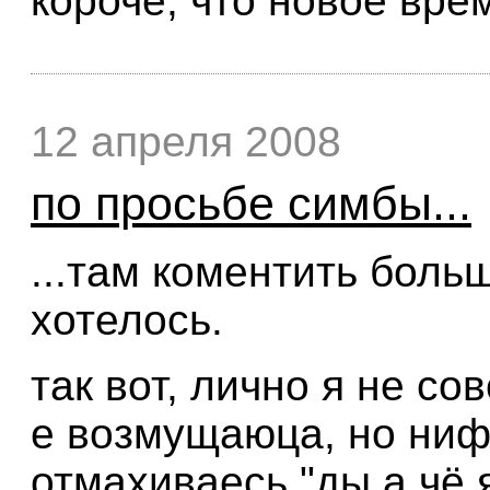
короче, что новое вре
12 апреля 2008
по просьбе симбы...
...там коментить боль
хотелось.
так вот, лично я не со
е возмущаюца, но ниф
отмахиваесь "ды а чё я