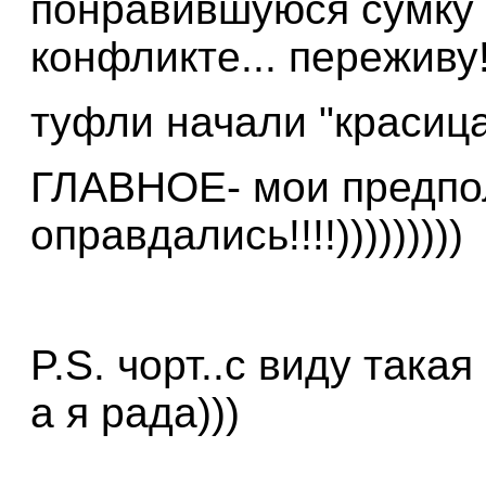
понравившуюся сумку к
конфликте... переживу
туфли начали "красица"
ГЛАВНОЕ- мои предпо
оправдались!!!!)))))))))
P.S. чорт..с виду така
а я рада)))