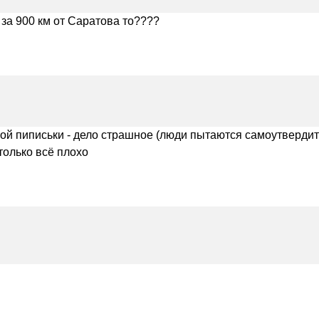
 за 900 км от Саратова то????
ькой пиписьки - дело страшное (люди пытаются самоутверд
столько всё плохо