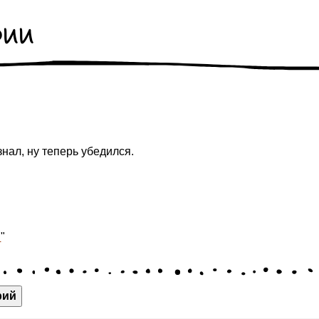
рии
знал, ну теперь убедился.
и
"
рий