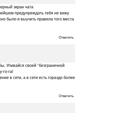
черный экран чата
ьнейшем предупреждать тебя не вижу
ожно было и выучить правила того места
Ответить
л бы. Упивайся своей "безграничной
-го-га!
ние в сети, а в сети есть гораздо более
Ответить