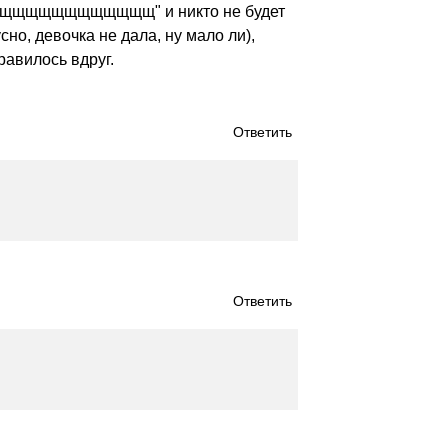
", "щщщщщщщщщщщщщ" и никто не будет
сно, девочка не дала, ну мало ли),
равилось вдруг.
Ответить
Ответить