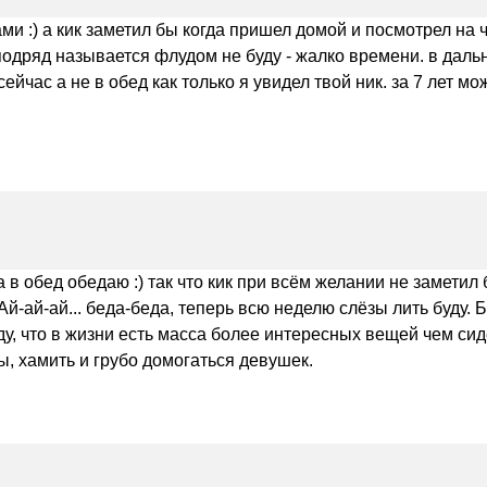
и :) а кик заметил бы когда пришел домой и посмотрел на 
 подряд называется флудом не буду - жалко времени. в дал
ейчас а не в обед как только я увидел твой ник. за 7 лет м
 а в обед обедаю :) так что кик при всём желании не замети
Ай-ай-ай... беда-беда, теперь всю неделю слёзы лить буду. Бу
уду, что в жизни есть масса более интересных вещей чем сиде
, хамить и грубо домогаться девушек.