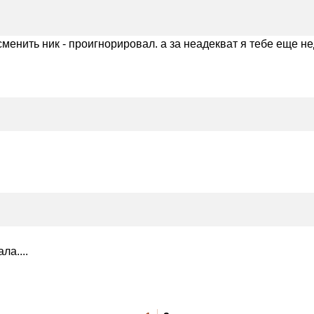
сменить ник - проигнорировал. а за неадекват я тебе еще н
ла....