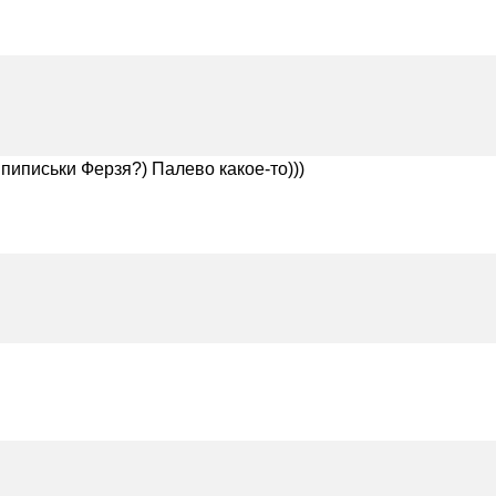
 пиписьки Ферзя?) Палево какое-то)))
в