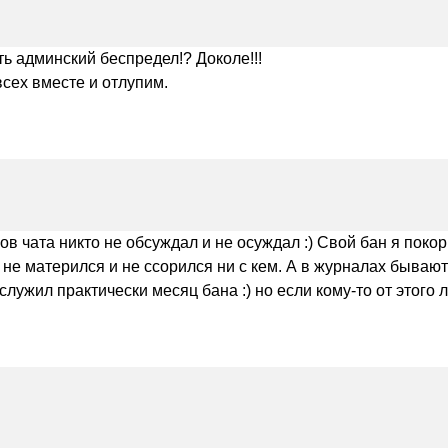
ть админский беспредел!? Доколе!!!
всех вместе и отлупим.
в чата никто не обсуждал и не осуждал :) Свой бан я поко
е матерился и не ссорился ни с кем. А в журналах бывают н
лужил практически месяц бана :) но если кому-то от этого л