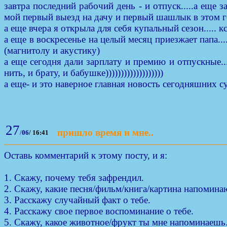
завтра последний рабочий день - и отпуск.....а еще 
мой первый выезд на дачу и первый шашлык в этом год
а еще вчера я открыла для себя купальный сезон..... к
а еще в воскресенье на целый месяц приезжает папа...
(магнитолу и акустику)
а еще сегодня дали зарплату и премию и отпускные...
нить, и брату, и бабушке)))))))))))))))))))
а еще- и это наверное главная новость сегодняшних сут
27
пришло время и мне..
/
06
/
16:41
Оставь комментарий к этому посту, и я:
1. Скажу, почему тебя зафрендил.
2. Скажу, какие песня/фильм/книга/картина напоминаю
3. Расскажу случайный факт о тебе.
4. Расскажу свое первое воспоминание о тебе.
5. Скажу, какое животное/фрукт ты мне напоминаешь