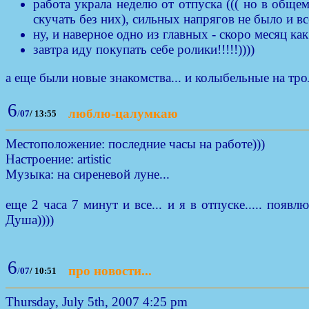
работа украла неделю от отпуска ((( но в обще
скучать без них), сильных напрягов не было и вс
ну, и наверное одно из главных - скоро месяц как
завтра иду покупать себе ролики!!!!!))))
а еще были новые знакомства... и колыбельные на трол
6
люблю-цалумкаю
/
07
/
13:55
Местоположение: последние часы на работе)))
Настроение: artistic
Музыка: на сиреневой луне...
еще 2 часа 7 минут и все... и я в отпуске..... появ
Душа))))
6
про новости...
/
07
/
10:51
Thursday, July 5th, 2007 4:25 pm