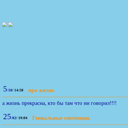
5
про жизнь
/
10
/
14:58
а жизнь прекрасна, кто бы там что ни говорил!!!!
25
Гениальные сентенции.
/
02
/
19:04