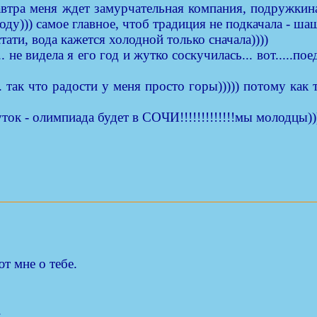
завтра меня ждет замурчательная компания, подружкина
у))) самое главное, чтоб традиция не подкачала - шаш
стати, вода кажется холодной только сначала))))
.. не видела я его год и жутко соскучилась... вот....
 так что радости у меня просто горы))))) потому как 
ок - олимпиада будет в СОЧИ!!!!!!!!!!!!!мы молодцы))))
т мне о тебе.
.