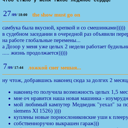
Чтоб стало у меня такое ледяное сердце
27
the show must go on
/
09
/
18:00
самбука была вкусной, крепкой и со смешинками)))))
в судебном заседании в очередной раз объявили перер
на работе глобальные перемены...
а Дозор у меня уже целых 2 недели работает будильни
..... жизнь продолжается)))))
7
ложкой снег мешая...
/
09
/
17:44
ну чтож, добравшись наконец сюда за долгих 2 месяц
наконец-то получила возможность целых 1,5 месяц
мне оч нравится наша новая машинка - изумрудно
мой любимый кампутер Медведик "уехал" за пол
siemens XI 1526) ))))
куплены новые порнослониковские уши к плееру,
собственноручно выкрашен гараж)))