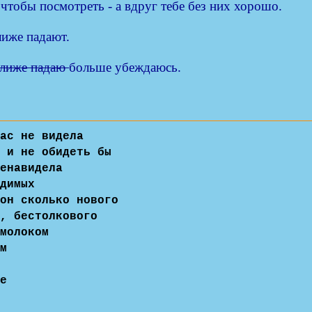
чтобы посмотреть - а вдруг тебе без них хорошо.
лиже падают.
лиже падаю
больше убеждаюсь.
ас не видела
 и не обидеть бы
енавидела
димых
он сколько нового
, бестолкового
молоком
м
е