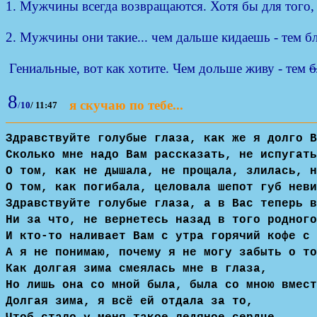
1. Мужчины всегда возвращаются. Хотя бы для того, 
2. Мужчины они такие... чем дальше кидаешь - тем б
Гениальные, вот как хотите. Чем дольше живу - тем
б
8
я скучаю по тебе...
/
10
/
11:47
Здравствуйте голубые глаза, как же я долго В
Сколько мне надо Вам рассказать, не испугать
О том, как не дышала, не прощала, злилась, н
О том, как погибала, целовала шепот губ неви
Здравствуйте голубые глаза, а в Вас теперь в
Ни за что, не вернетесь назад в того родного
И кто-то наливает Вам с утра горячий кофе с 
А я не понимаю, почему я не могу забыть о то
Как долгая зима смеялась мне в глаза,
Но лишь она со мной была, была со мною вмест
Долгая зима, я всё ей отдала за то,