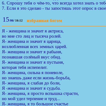
6. Спрошу тебя о чём-то, что всегда хотел знать о теб
7. Если я это сделаю - ты запостишь этот опрос в св
15
избранная богом
/
06
/
16:12
Я - женщина и значит я актриса,
во мне сто лиц и тысяча ролей.
Я- женщина и значит я царица,
возлюбленная всех земных царей.
Я- женщина и значит я рабыня,
познавшая солёный вкус обид.
Я- женщина и значит я пустыня,
которая тебя испепелит.
Я- женщина, сильна я поневоле,
но знаешь даже если жизнь-борьба,
Я- женщина, я слабая до боли,
Я -женщина и значит я судьба.
Я- женщина, я просто вспышка страсти,
но мой удел терпение и труд...
Я- женщина, я то большое счастье