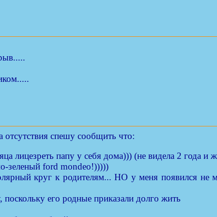
ыв.....
ком.....
а отсутствия спешу сообщить что:
а лицезреть папу у себя дома))) (не видела 2 года и 
-зеленый ford mondeo!)))))
ярный круг к родителям... НО у меня появился не м
 поскольку его родные приказали долго жить