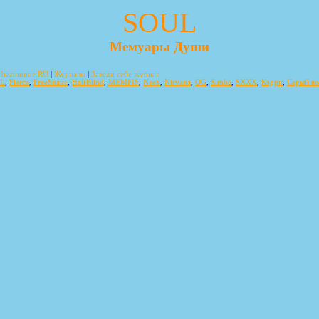
SOUL
Мемуары Души
bezumnoe.RU
|
Журналы
|
Заведи себе журнал
aL
,
Fierce
,
FreeSnake
,
HalfBlind
,
MEMFIS
,
Neex
,
Nirvana
,
OG
,
Simba
,
SXXX
,
Кэрри
,
Серый во