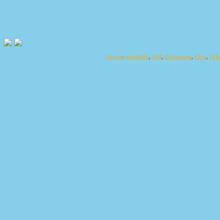
Друзья
:
admin666
,
ASЯ
,
DonRumata
,
F1int
,
FaT