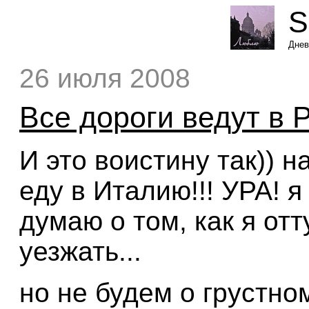
S
Днев
26 июля 2008
Все дороги ведут в Р
И это воистину так)) на
еду в Италию!!! УРА! я
думаю о том, как я отт
уезжать...
но не будем о грустном