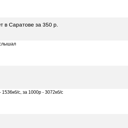
 в Саратове за 350 р.
е слышал
 1536кб/с, за 1000р - 3072кб/с