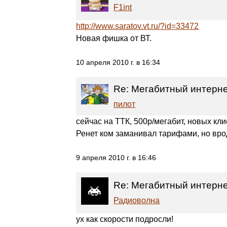
F1int
http://www.saratov.vt.ru/?id=33472
Новая фишка от ВТ.
10 апреля 2010 г. в 16:34
Re: Мегабитный интернет
пилот
сейчас на ТТК, 500р/мегабит, новых кл
Ренет ком заманивал тарифами, но врод
9 апреля 2010 г. в 16:46
Re: Мегабитный интернет
Радиоволна
ух как скорости подросли!