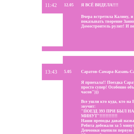
11:42
12.05
Я ВСЁ ВИДЕЛА!!!!
Вчера встретила Калину, и
показывать творение Занни!
Домостроитель рулит! И пес
13:43
5.05
Саратов-Самара-Казань-С
Я приехала!! Поездка Сара
просто супер! Особенно объ
часов")))
Все ушли кто куда, кто на 
звучит:
"ПОЕЗД 393 ПРИ БЫЛ НА
МИНУТ"!!!!!!!!!!!!
Наши преподы давай назва
Ребята добежали за 5 минут
Девчонки оцепили первую 