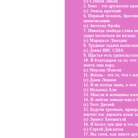
(с) Стивен Ликок
5. Бокс - это дружеское кр
(с) Эмиль кроткий
6. Первый человек, броси
цивилизации.
(с) Зигмунд Фрэйд
7. Никогда свобода слова 
ударе молотком по пальцу.
(с) Маршалл Ламзден
8. Трудные задачи выполня
(с) Девиз ВВС США
9. Щастье есть удовольстви
10. Я благодарен за то, что
иметь еще пару.
(с) Мерлин Мэнсон
11. Жизнь - это то, что с 
(с) Джон Леннон
12. Я не всегда знаю, о чем
(с) Мухамед Али
13. Мысли и женщины вмес
14. Я люблю микки-мауса 
(с) Уолт Дисней
15. Будучи трезвым, привр
научит вас держать язык з
(с) Эрнест Хемингуэй
16. Я болел три дня и это 
(с) Сергей Довлатов
17. Вы сами, как никто дру