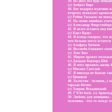
39. Из двух зол будь меньш
(с) Амброз Бирс
40. Бог подарил мужчине мо
второму нехватает кровос
(с) Робин Уильямс по пово
41. На своих ошибках учатс
(с) Александр Фюрстенберг
42. Я долго остаюсь под в
(с) Карл Краус
43. Я всегда говорил, что
чем больше места остается
(с) Альфред Хичкок
44. Возлюби ближнего своег
(с) Луис Бил
45. Миром правят молодые,
(с) Джордж Бернард Шоу
46. Я могу прожить жизнь б
(с) Михаил Светлов
47. Я никогда не бываю так
(с) Цицерон
48. Холостяк - человек, у 
гораздо богаче.
(с) Хенрик Ягодзинский
49. I"ll be back. (с) Арнол
50. Любовь для женщины - 
мужчины - что-то между с