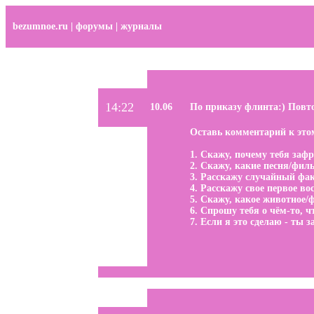
bezumnoe.ru
|
форумы
|
журналы
14:22
10.06
По приказу флинта:) Повт
Оставь комментарий к этом
1. Скажу, почему тебя заф
2. Скажу, какие песня/фил
3. Расскажу случайный факт
4. Расскажу свое первое во
5. Скажу, какое животное
6. Спрошу тебя о чём-то, чт
7. Если я это сделаю - ты 