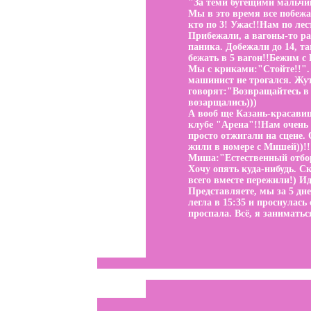
"За теми бугещими мальчи
Мы в это время все побежа
кто по 3! Ужас!!Нам по ле
Прибежали, а вагоны-то ра
паника. Добежали до 14, т
бежать в 5 вагон!!Бежим с
Мы с криками:"Стойте!!".
машинист не трогался. Жут
говорят:"Возвращайтесь в 
возарщались)))
А вооб ще Казань-красави
клубе "Арена"!!Нам очень
просто отжигали на сцене.
жили в номере с Мишей))!!
Миша:"Естественный отбор
Хочу опять куда-нибудь. С
всего вместе пережили!) Ид
Представляете, мы за 5 дне
легла в 15:35 и проснулась 
проспала. Всё, я заниматьс