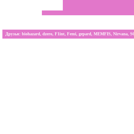
Друзья:
biohazard
,
dzero
,
F1int
,
Femi
,
gepard
,
MEMFIS
,
Nirvana
,
S