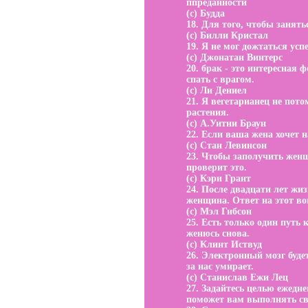
ппреданности
(с) Будда
18. Для того, чтобы занят
(с) Билли Кристал
19. Я не мог дожтаться успе
(с) Джонатан Винтерс
20. брак - это интересная
спать с врагом.
(с) Ли Дениел
21. Я вегетарианец не пот
растения.
(с) А.Уитни Браун
22. Если ваша жена хочет н
(с) Стан Левинсон
23. Чтобы заполучить женщ
проверит это.
(с) Кэри Грант
24. После двадцати лет жиз
женщина. Ответ на этот во
(с) Мэл Гибсон
25. Есть только один путь 
женюсь снова.
(с) Клинт Иствуд
26. Электронный мозг будет
за нас умирает.
(с) Станислав Ежи Лец
27. Задайтесь целью ежедне
поможет вам выполнять сво