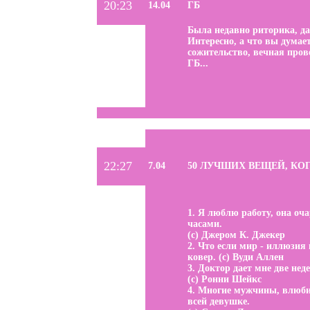
20:23
14.04
ГБ
Была недавно риторика, да
Интересно, а что вы думае
сожительство, вечная прове
ГБ...
22:27
7.04
50 ЛУЧШИХ ВЕЩЕЙ, К
1. Я люблю работу, она оч
часами.
(с) Джером К. Джекер
2. Что если мир - иллюзия 
ковер. (с) Вуди Аллен
3. Доктор дает мне две нед
(с) Ронни Шейкс
4. Многие мужчины, влюби
всей девушке.