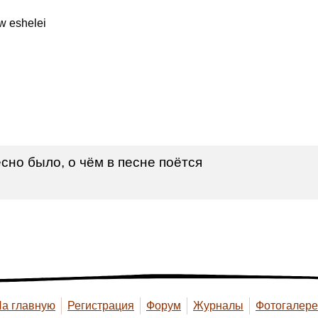
w eshelei
сно было, о чём в песне поётся
а главную
Регистрация
Форум
Журналы
Фотогалер