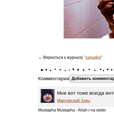
← Вернуться к журналу "
zanudov
"
Комментарии
Добавить коммента
Мне вот тоже всегда инт
Мартовский Заяц
Mustapha Mustapha - Allah-i na stolei