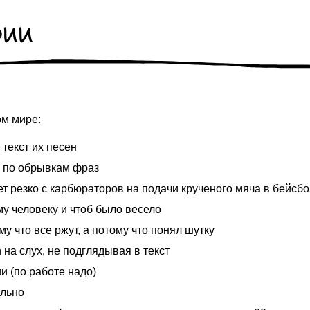
рии
ом мире:
текст их песен
е по обрывкам фраз
ет резко с карбюраторов на подачи крученого мяча в бейсб
у человеку и чтоб было весело
у что все ржут, а потому что понял шутку
 на слух, не подглядывая в текст
и (по работе надо)
льно