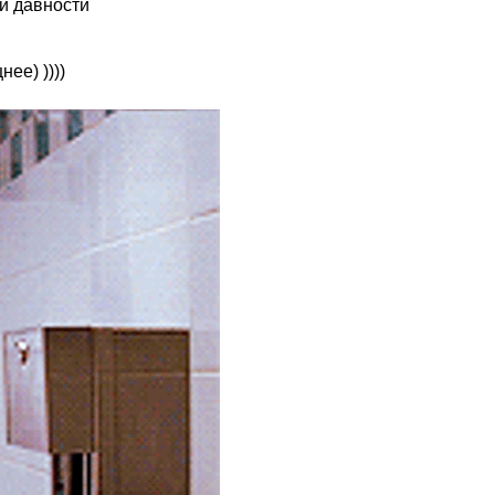
ей давности
ее) ))))