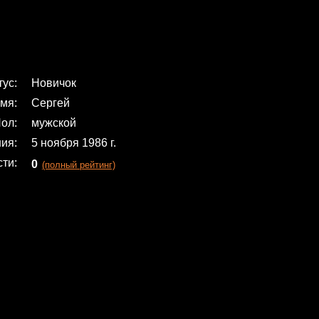
тус
Новичок
мя
Сергей
ол
мужской
ния
5 ноября 1986 г.
сти
0
(полный рейтинг)