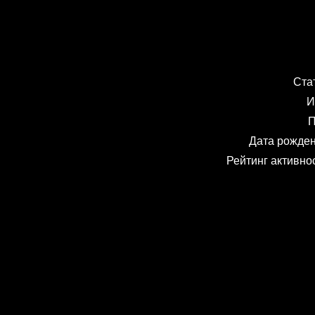
Ста
И
П
Дата рожде
Рейтинг активно