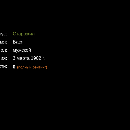
тус
Старожил
мя
Вася
ол
мужской
ния
3 марта 1902 г.
сти
0
(полный рейтинг)