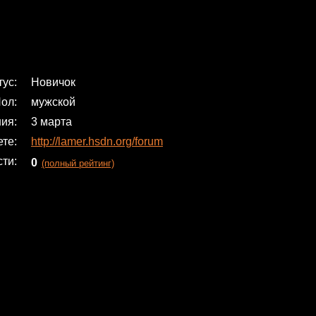
тус
Новичок
ол
мужской
ния
3 марта
ете
http://lamer.hsdn.org/forum
сти
0
(полный рейтинг)