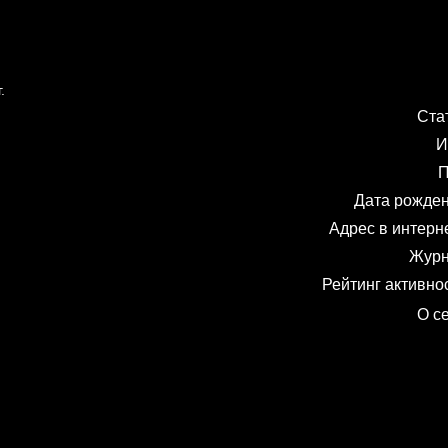
.
Ста
И
П
Дата рожде
Адрес в интерн
Жур
Рейтинг активно
О с