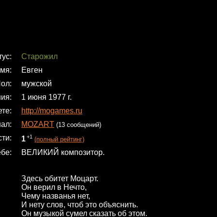
тус
Старожил
мя
Евген
ол
мужской
ния
1 июня 1977 г.
ете
http://mogames.ru
нал
MOZART
(13 сообщений)
сти
+1
1
(полный рейтинг)
ебе
ВЕЛИКИЙ композитор.
Здесь обитет Моцарт.
Он верил в Нечто,
Чему названья нет,
И нету слов, чтоб это объяснить.
Он музыкой сумел сказать об этом.