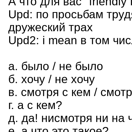
А что для вас "friendly f
Upd: по просьбам труд
дружеский трах
Upd2: i mean в том чис
а. было / не было
б. хочу / не хочу
в. смотря с кем / смотр
г. а с кем?
д. да! нисмотря ни на 
е. а что это такое?