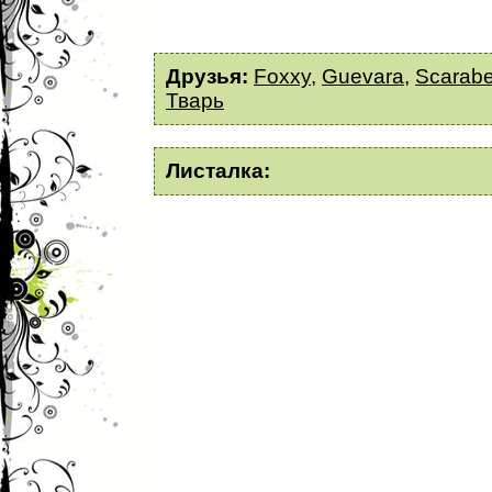
Друзья:
Foxxy
,
Guevara
,
Scarab
Тварь
Листалка: