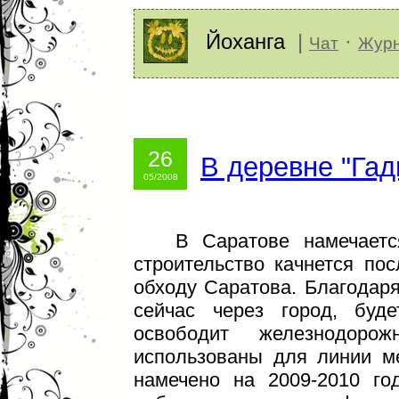
Йоханга
|
·
Чат
Жур
26
В деревне "Гад
05/2008
public
В Саратове намечается 
строительство качнется по
обходу Саратова. Благодаря
сейчас через город, буд
освободит железнодоро
использованы для линии ме
намечено на 2009-2010 го