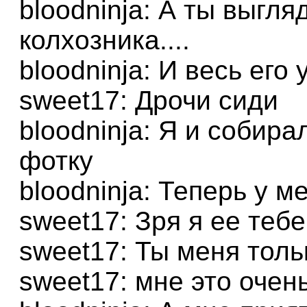
bloodninja: А ты выгл
колхозника....
bloodninja: И весь его
sweet17: Дрочи сиди
bloodninja: Я и собира
фотку
bloodninja: Теперь у м
sweet17: Зря я ее теб
sweet17: Ты меня толь
sweet17: мне это очен