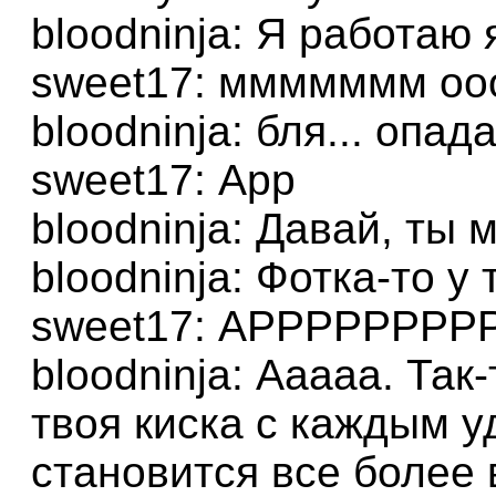
bloodninja: Я работаю 
sweet17: ммммммм оо
bloodninja: бля... опада
sweet17: Арр
bloodninja: Давай, ты
bloodninja: Фотка-то у
sweet17: АРРРРРРР
bloodninja: Ааааа. Так
твоя киска с каждым у
становится все более 