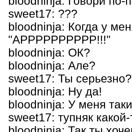
bloodninja: Говори по-
sweet17: ???
bloodninja: Когда у мен
"АРРРРРРРРРР!!!"
bloodninja: ОК?
bloodninja: Але?
sweet17: Ты серьезно?
bloodninja: Ну да!
bloodninja: У меня так
sweet17: тупняк какой-
bloodninja: Так ты хоч