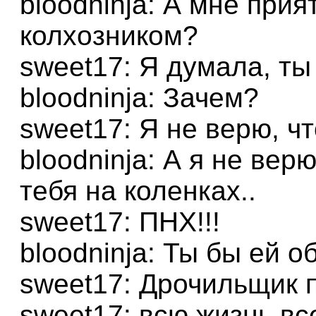
bloodninja: А мне прия
колхозником?
sweet17: Я думала, т
bloodninja: Зачем?
sweet17: Я не верю, ч
bloodninja: А я не вер
тебя на коленках..
sweet17: ПНХ!!!
bloodninja: Ты бы ей о
sweet17: Дрочильщик 
sweet17: всю жизнь вс