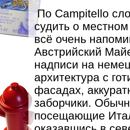
По Campitello сл
судить о местном
всё очень напом
Австрийский Май
надписи на немец
архитектура с го
фасадах, аккурат
заборчики. Обычн
посещающие Итали
оказавшись в сев