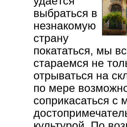
удаётся
выбраться в
незнакомую
страну
покататься, мы в
стараемся не тол
отрываться на скл
по мере возможн
соприкасаться с 
достопримечател
культурой. По во