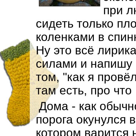
при л
сидеть только пл
коленками в спин
Ну это всё лирика
силами и напишу 
том, "как я провё
там есть, про что 
Дома - как обычно
порога окунулся в
котором варится 