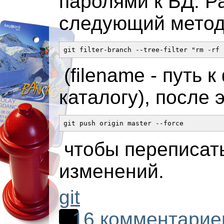
паролями к БД. Р
следующий метод
git filter-branch --tree-filter "rm -rf 
(filename - путь 
каталогу), после э
git push origin master --force
чтобы переписат
изменений.
git
16 комментарие