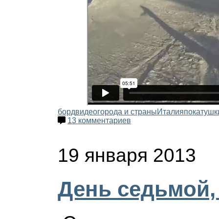
борд
видео
города и страны
Италия
покатушк
13 комментариев
19 января 2013
День седьмой