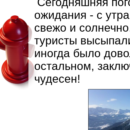
Сегодняшняя пог
ожидания - с утр
свежо и солнечно
туристы высыпали
иногда было дово
остальном, закл
чудесен!