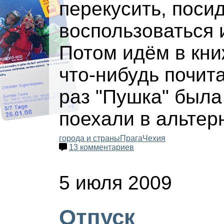
перекусить, поси
воспользоваться 
Потом идём в кни
что-нибудь почита
раз "Пушка" была
поехали в альте
города и страны
Прага
Чехия
13 комментариев
5 июля 2009
Отпуск