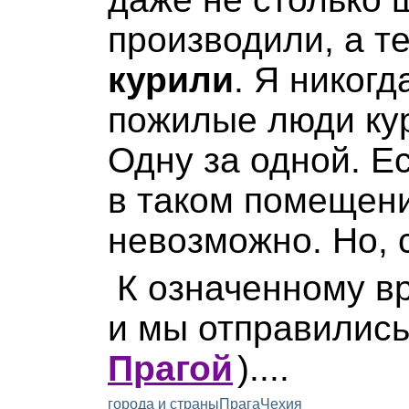
производили, а т
курили
. Я никогд
пожилые люди кур
Одну за одной. Е
в таком помещен
невозможно. Но, 
К означенному в
и мы отправилис
Прагой
)
....
города и страны
Прага
Чехия