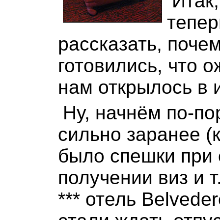
Итак
тепер
рассказать, поче
готовились, что о
нам открылось в и
Ну, начнём по-по
сильно заранее (к
было спешки при
получении виз и 
*** отель Belvede