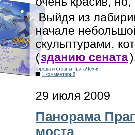
очень красив, но,
Выйдя из лабири
начале небольшой
скульптурами, ко
(
зданию сената
)
города и страны
Прага
Чехия
1 комментарий
29 июля 2009
Панорама Праг
моста