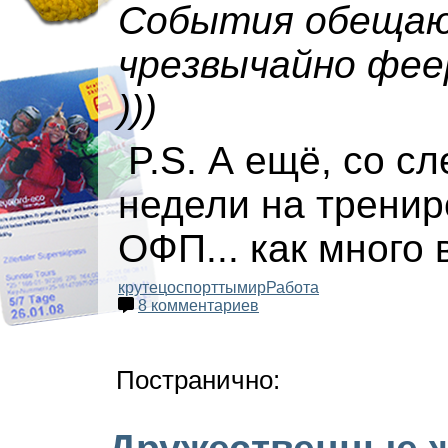
События обеща
чрезвычайно фее
)))
P.S. А ещё, со с
недели на тренир
ОФП... как много в
крутец
оспорттымир
Работа
8 комментариев
Постранично: