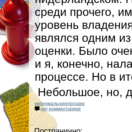
среди прочего, и
уровень владени
являлся одним из
оценки. Было оче
и я, конечно, нал
процессе. Но в и
Небольшое, но, 
икбен
малыхин
прозаек
нет комментариев
Постранично: