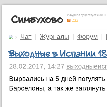
// Журнал существует с 30.11
Симбухово
RSS
›
Чат
|
Журналы
|
Форум
|
Выходные в Испании 1
28.02.2017,
14:27
выходные
ис
Вырвались на 5 дней погулять
Барселоны, а так же заглянуть