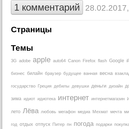
1 комментарий
28.02.2017,
Страницы
Темы
apple
Google
auto64
3G
adobe
Canon
Firefox
flash
i
весна
билайн
браузер
бизнес
будущее
ванная
взакла
деньги
Греция
дизайн
д
государство
дебилы
девушки
интернет
зима
идиот
идиотека
интернетмагазин
Лёва
лето
любовь
мечта
мегафон
медиа
Мехмат
м
погода
отдых
отпуск
покупк
год
Питер
пн
подарки