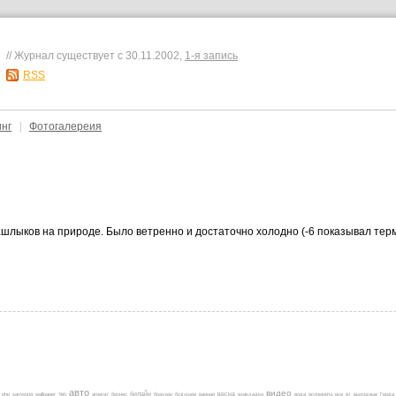
// Журнал существует с 30.11.2002,
1-я запись
RSS
инг
|
Фотогалереия
шлыков на природе. Было ветренно и достаточно холодно (-6 показывал терм
авто
видео
весна
php
samsung
wallpaper
Yeti
агрегат
бизнес
билайн
браузер
будущее
ванная
взакладки
вода
вспомнить все
вт
выходные
Герда