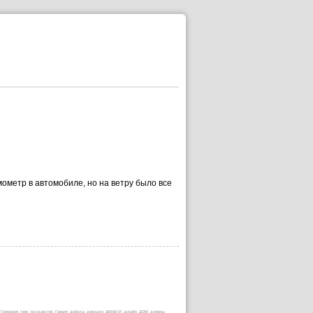
ометр в автомобиле, но на ветру было все
деньги
Германия
гнев
государство
Греция
дебилы
девушки
дизайн
дом
домены