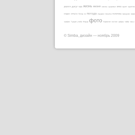
жизнь
жизня
дороги
досуг
еда
законы
здоровье
зима
идиот
идиотек
погода
отдых
отпуск
Питер
пн
подарки
покупка
политика
праздник
прир
фото
трафик
Турция
учеба
Фёдор
Хорватия
хостинг
цифры
чайф
часы
© Simba, дизайн — ноябрь 2009