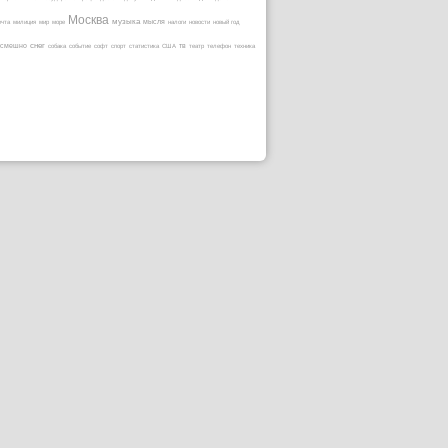
Москва
музыка
ечта
милиция
мир
море
мысля
налоги
новости
новый год
снег
смешно
собака
событие
софт
спорт
статистика
США
тв
театр
телефон
техника