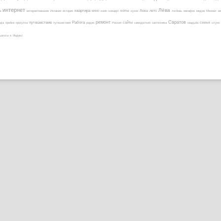
интернет
Лёва
коты
квартира
кино
а
интернетмагазин
Испания
история
комп
концерт
кухня
Лева
лето
любовь
мегафон
медиа
Мехмат
м
ремонт
Саратов
путешествие
Работа
ода
пробки
прогулка
путешествия
радио
Россия
сайты
самоделкин
сантехника
свадьба
семья
слухи
школа
я
Яндекс