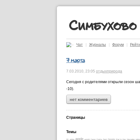
Симбухово
›
Чат
|
Журналы
|
Форум
|
Рейт
7 марта
7.03.2010,
23:05
отдых
природа
Сегодня с родителями открыли сезон ша
-10).
нет комментариев
Страницы
Темы
apple
3G
adobe
auto64
Canon
Firefox
flash
Google
iPad
lg
Mac
Mercedes
nokia