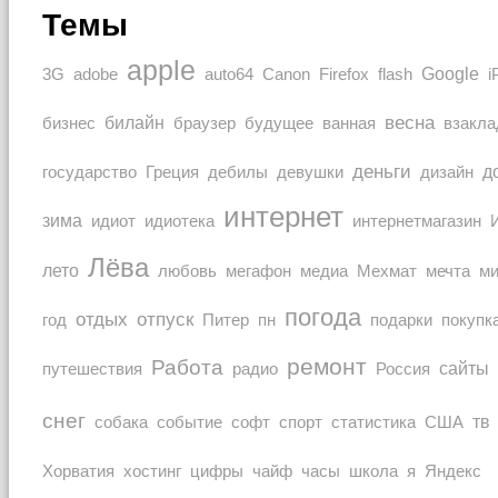
Темы
apple
Google
auto64
3G
adobe
Canon
Firefox
flash
i
весна
билайн
браузер
бизнес
будущее
ванная
взакла
деньги
Греция
дизайн
д
государство
дебилы
девушки
интернет
зима
идиот
идиотека
интернетмагазин
Лёва
лето
любовь
мечта
мегафон
медиа
Мехмат
м
погода
отдых
отпуск
покупк
год
Питер
пн
подарки
ремонт
Работа
Россия
сайты
путешествия
радио
снег
тв
собака
событие
софт
спорт
статистика
США
Хорватия
часы
Яндекс
хостинг
цифры
чайф
школа
я