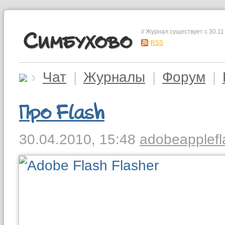
// Журнал существует с 30.11
Симбухово
RSS
›
Чат
|
Журналы
|
Форум
|
Про Flash
30.04.2010,
15:48
adobe
apple
f