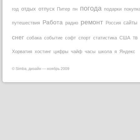
погода
отдых
отпуск
покупк
год
Питер
пн
подарки
ремонт
Работа
Россия
сайты
путешествия
радио
снег
тв
собака
событие
софт
спорт
статистика
США
Хорватия
часы
Яндекс
хостинг
цифры
чайф
школа
я
© Simba, дизайн — ноябрь 2009