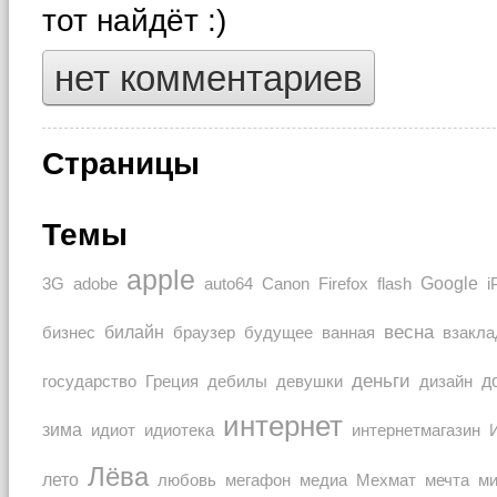
тот найдёт :)
нет комментариев
Страницы
Темы
apple
Google
auto64
3G
adobe
Canon
Firefox
flash
i
весна
билайн
браузер
бизнес
будущее
ванная
взакла
деньги
Греция
дизайн
д
государство
дебилы
девушки
интернет
зима
идиот
идиотека
интернетмагазин
Лёва
лето
любовь
мечта
мегафон
медиа
Мехмат
м