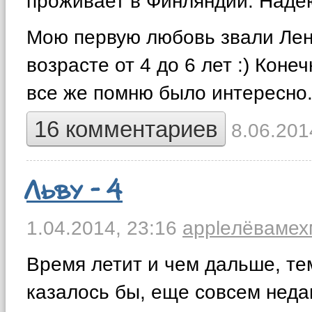
проживает в Финляндии. Надею
Мою первую любовь звали Лена
возрасте от 4 до 6 лет :) Кон
все же помню было интересно.
16 комментариев
8.06.201
Льву - 4
1.04.2014,
23:16
apple
лёва
мех
Время летит и чем дальше, те
казалось бы, еще совсем неда