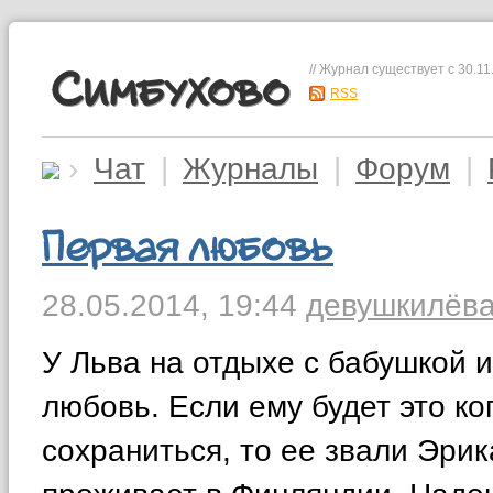
// Журнал существует с 30.11
Симбухово
RSS
›
Чат
|
Журналы
|
Форум
|
Первая любовь
28.05.2014,
19:44
девушки
лёв
У Льва на отдыхе с бабушкой 
любовь. Если ему будет это ко
сохраниться, то ее звали Эрик