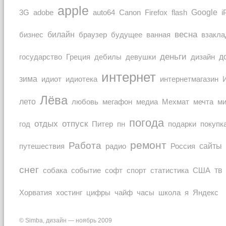
apple
Google
auto64
3G
adobe
Canon
Firefox
flash
i
весна
билайн
браузер
бизнес
будущее
ванная
взакла
деньги
Греция
дизайн
д
государство
дебилы
девушки
интернет
зима
идиот
идиотека
интернетмагазин
Лёва
лето
любовь
мечта
мегафон
медиа
Мехмат
м
погода
отдых
отпуск
покупк
год
Питер
пн
подарки
ремонт
Работа
Россия
сайты
путешествия
радио
снег
тв
собака
событие
софт
спорт
статистика
США
Хорватия
часы
Яндекс
хостинг
цифры
чайф
школа
я
© Simba, дизайн — ноябрь 2009