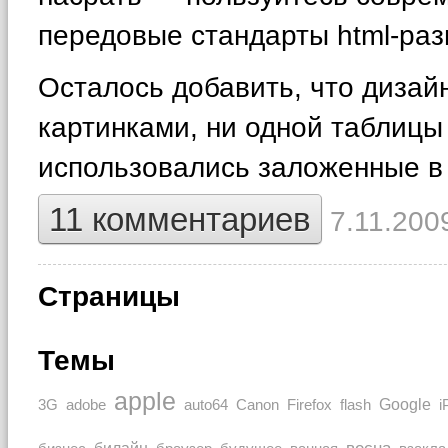
передовые стандарты html-раз
Осталось добавить, что дизайн
картинками, ни одной таблицы
использовались заложенные в
11 комментариев
7.11.2009
Страницы
Темы
apple
Google
auto64
3G
adobe
Canon
Firefox
flash
i