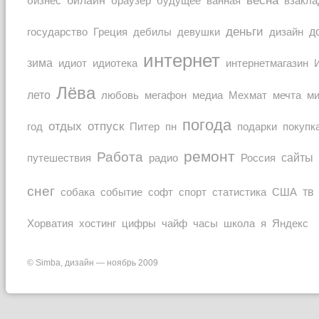
весна
билайн
браузер
бизнес
будущее
ванная
взакла
деньги
Греция
дизайн
д
государство
дебилы
девушки
интернет
зима
идиот
идиотека
интернетмагазин
Лёва
лето
любовь
мечта
мегафон
медиа
Мехмат
м
погода
отдых
отпуск
покупк
год
Питер
пн
подарки
ремонт
Работа
Россия
сайты
путешествия
радио
снег
тв
собака
событие
софт
спорт
статистика
США
Хорватия
часы
Яндекс
хостинг
цифры
чайф
школа
я
© Simba, дизайн — ноябрь 2009