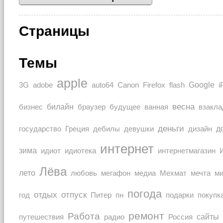
Страницы
Темы
apple
Google
auto64
3G
adobe
Canon
Firefox
flash
i
весна
билайн
браузер
бизнес
будущее
ванная
взакла
деньги
Греция
дизайн
д
государство
дебилы
девушки
интернет
зима
идиот
идиотека
интернетмагазин
Лёва
лето
любовь
мечта
мегафон
медиа
Мехмат
м
погода
отдых
отпуск
покупк
год
Питер
пн
подарки
ремонт
Работа
Россия
сайты
путешествия
радио