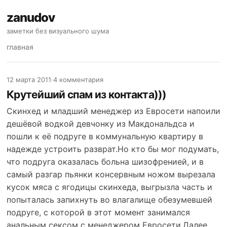
zanudov
заметки без визуального шума
главная
12 марта 2011
·
4 комментария
Крутейший спам из контакта)))
Скинхед и младший менеджер из Евросети напоили
дешёвой водкой девчонку из Макдональдса и
пошли к её подруге в коммунальную квартиру в
надежде устроить разврат.Но кто бы мог подумать,
что подруга оказалась больна шизофренией, и в
самый разгар пьянки консервным ножом вырезала
кусок мяса с ягодицы скинхеда, выгрызла часть и
попыталась запихнуть во влагалище обезумевшей
подруге, с которой в этот момент занимался
анальным сексом с менеджером Евросети.Далее