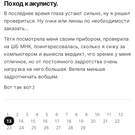
Поход к акулисту.
В последнее время глаза устают сильно, ну я решил
провериться. Ну очки или линзы по необходимости
заказать...
Тётя посмотрела меня своим прибором, проверила
на ШБ МНК, поинтересовалась, сколько я сижу за
компьютером и вынесла вердикт, что зрение у меня
отличное, но от постоянного задротства очень
нагрузка на него большая. Велела меньше
задротничать вобщем.
Вот так вот:)
1
2
3
4
5
6
7
8
9
10
11
12
13
14
15
16
17
18
19
20
21
22
23
24
25
26
27
28
29