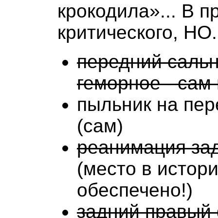
крокодила»... В п
критического, НО.
передний сальн
геморное - сам 
пыльник на пер
(сам)
реанимация за
(место в истор
обеспечено!)
задний правый