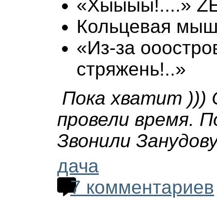
«Хыыыы!....» Z
Кольцевая мышц
«Из-за ооостро
стряжень!..»
Пока хватит )))
провели время. 
Звонили Занудову
дача
7 комментариев