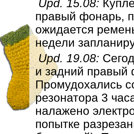
Upd. 15.08:
Купле
правый фонарь, п
ожидается ремень
недели заплани
Upd. 19.08:
Сегод
и задний правый 
Промудохались со
резонатора 3 час
налажено электро
попытке разрезан