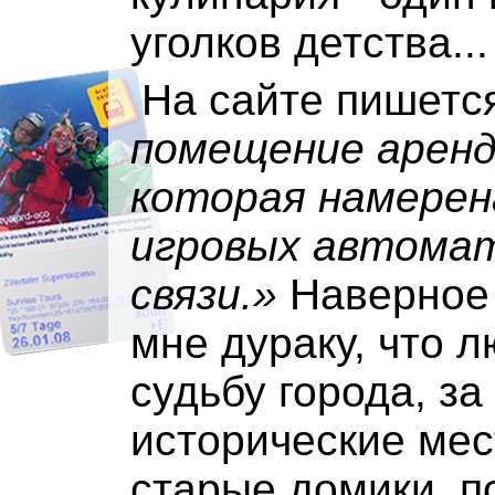
уголков детства...
На сайте пишетс
помещение арен
которая намерен
игровых автомат
связи.»
Наверное 
мне дураку, что 
судьбу города, з
исторические мес
старые домики, п