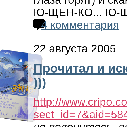
Ю-ЩЕН-КО... Ю-Щ
4 комментария
22 августа 2005
Прочитал и ис
)))
http://www.cripo.c
sect_id=7&aid=58
не поленитесь, пр