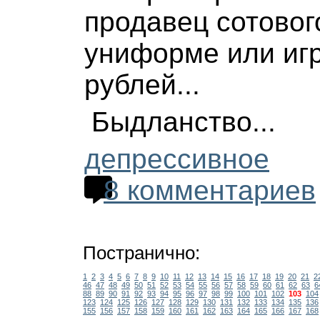
продавец сотовог
униформе или игр
рублей...
Быдланство...
депрессивное
8 комментариев
Постранично:
1
2
3
4
5
6
7
8
9
10
11
12
13
14
15
16
17
18
19
20
21
2
46
47
48
49
50
51
52
53
54
55
56
57
58
59
60
61
62
63
6
88
89
90
91
92
93
94
95
96
97
98
99
100
101
102
103
104
123
124
125
126
127
128
129
130
131
132
133
134
135
136
155
156
157
158
159
160
161
162
163
164
165
166
167
168