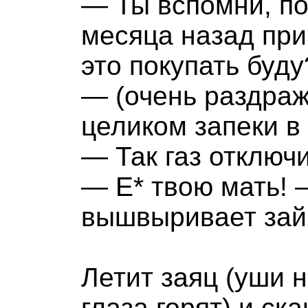
— Ты вспомни, п
месяца назад при
это покупать буду
— (очень раздраж
целиком запеки в
— Так газ отключ
— Е* твою мать! 
вышвыривает зайц
Летит заяц (уши 
глаза горят) и ск