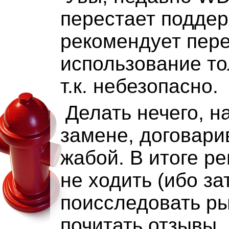
перестает подде
рекомендует пере
использование то
т.к. небезопасно.
Делать нечего, н
замене, договари
жабой. В итоге р
не ходить (ибо за
поисследовать р
почитать отзывы..