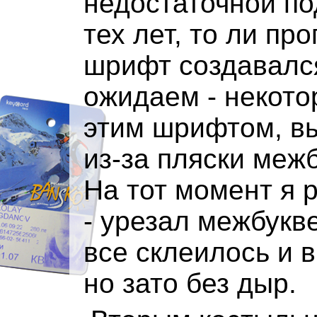
недостаточной п
тех лет, то ли пр
шрифт создавался
ожидаем - некото
этим шрифтом, в
из-за пляски меж
На тот момент я 
- урезал межбукв
все склеилось и в
но зато без дыр.