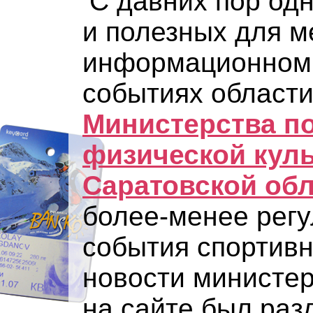
С давних пор од
и полезных для м
информационном 
событиях области
Министерства по
физической куль
Саратовской об
более-менее рег
события спортивн
новости министе
на сайте был разд