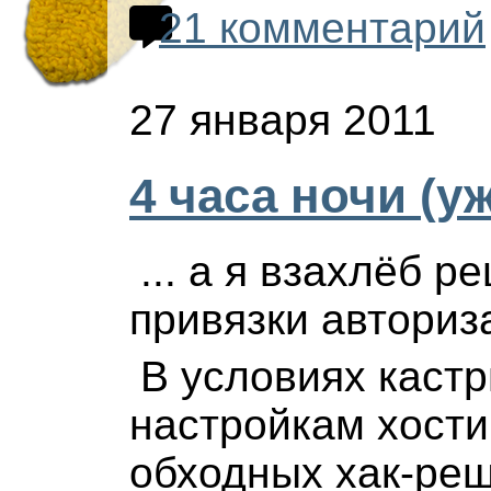
21 комментарий
27 января 2011
4 часа ночи (у
... а я взахлёб 
привязки авториза
В условиях кастр
настройкам хости
обходных хак-реш