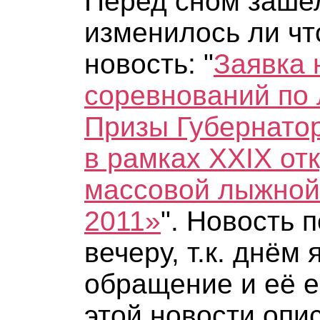
Перед сном зашел
изменилось ли что
новость: "
Заявка 
соревнований по
Призы Губернато
в рамках XXIX от
массовой лыжной 
2011»
". Новость 
вечеру, т.к. днём 
обращение и её ещ
этой новости опи