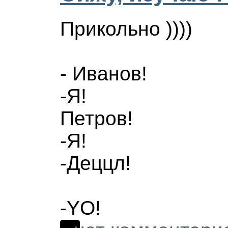
Прикольно ))))
- Иванов!
-Я!
Петров!
-Я!
-Деццл!
-YO!