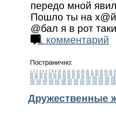
передо мной явила
Пошло ты на х@й
@бал я в рот таки
1 комментарий
Постранично:
1
2
3
4
5
6
7
8
9
10
11
12
13
14
15
16
17
18
19
20
21
2
46
47
48
49
50
51
52
53
54
55
56
57
58
59
60
61
62
63
6
88
89
90
91
92
93
94
95
96
97
98
99
100
101
102
103
104
123
124
125
126
127
128
129
130
131
132
133
134
135
136
155
156
157
158
159
160
161
162
163
164
165
166
167
168
Дружественные 