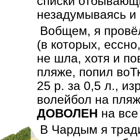
списки отбывающи
незадумываясь и 
Вобщем, я провё
(в которых, ессно
не шла, хотя и п
пляже, попил воТ
25 р. за 0,5 л., и
волейбол на пляже
ДОВОЛЕН
на все
В Чардым я трад