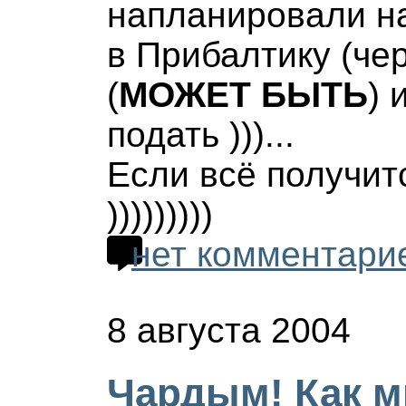
напланировали н
в Прибалтику (чер
(
МОЖЕТ БЫТЬ
) 
подать )))...
Если всё получитс
)))))))))
нет комментари
8 августа 2004
Чардым! Как мн